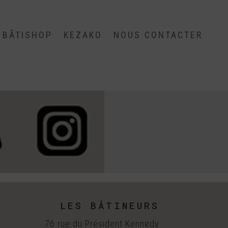
BÂTISHOP
KEZAKO
NOUS CONTACTER
LES BÂTINEURS
76 rue du Président Kennedy