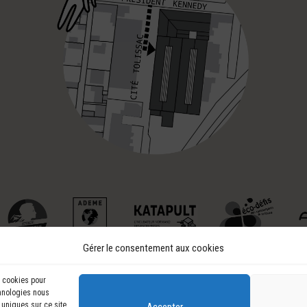
Gérer le consentement aux cookies
©
LES BÂTINEURS 2026
s cookies pour
chnologies nous
 uniques sur ce site.
Accepter