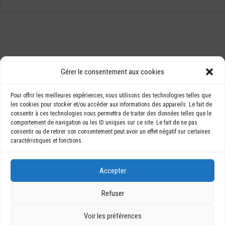
LES BÂTINEURS
Gérer le consentement aux cookies
76 rue du Président
BÂTISHOP
Kennedy
Pour offrir les meilleures expériences, nous utilisons des technologies telles que
NOUS
les cookies pour stocker et/ou accéder aux informations des appareils. Le fait de
76160 LE-PETIT-
consentir à ces technologies nous permettra de traiter des données telles que le
CONTACTER
QUEVILLY
comportement de navigation ou les ID uniques sur ce site. Le fait de ne pas
contact@lesbatineurs.
consentir ou de retirer son consentement peut avoir un effet négatif sur certaines
com
caractéristiques et fonctions.
09 87 08 37 98
Accepter
Refuser
Voir les préférences