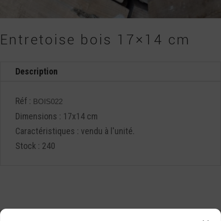
Entretoise bois 17×14 cm
Description
Réf :
BOIS022
Dimensions : 17x14 cm
Caractéristiques : vendu à l'unité.
Stock : 240