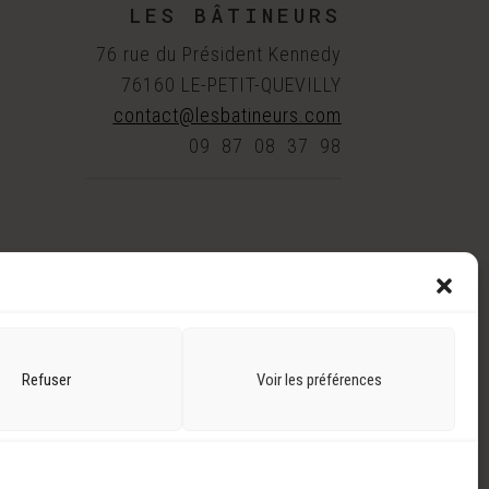
LES BÂTINEURS
76 rue du Président Kennedy
76160 LE-PETIT-QUEVILLY
contact@lesbatineurs.com
09 87 08 37 98
Refuser
Voir les préférences