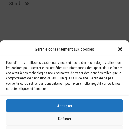
Stock : 58
LES BÂTINEURS
Gérer le consentement aux cookies
76 rue du Président
BÂTISHOP
Kennedy
Pour offrir les meilleures expériences, nous utilisons des technologies telles que
NOUS
les cookies pour stocker et/ou accéder aux informations des appareils. Le fait de
76160 LE-PETIT-
consentir à ces technologies nous permettra de traiter des données telles que le
CONTACTER
QUEVILLY
comportement de navigation ou les ID uniques sur ce site. Le fait de ne pas
contact@lesbatineurs.
consentir ou de retirer son consentement peut avoir un effet négatif sur certaines
com
caractéristiques et fonctions.
09 87 08 37 98
Accepter
Refuser