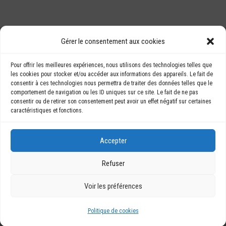
LES BÂTINEURS
Gérer le consentement aux cookies
76 rue du Président
BÂTISHOP
Kennedy
Pour offrir les meilleures expériences, nous utilisons des technologies telles que
NOUS
les cookies pour stocker et/ou accéder aux informations des appareils. Le fait de
76160 LE-PETIT-
consentir à ces technologies nous permettra de traiter des données telles que le
CONTACTER
QUEVILLY
comportement de navigation ou les ID uniques sur ce site. Le fait de ne pas
contact@lesbatineurs.
consentir ou de retirer son consentement peut avoir un effet négatif sur certaines
com
caractéristiques et fonctions.
09 87 08 37 98
Accepter
Refuser
Voir les préférences
Politique de cookies